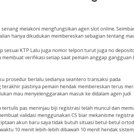
ila senang melakoni mengfungsikan agen slot online. Seimb
 kalian hanya dikudukan membereskan sebagian tentang ma
sesuai KTP Lalu juga nomor telpon turut juga no deposit
 membuat verifikasi setiap saat pemain anggap gangguan 
ku prosedur berlalu sedianya seantero transaksi pada
ang terakhir pastinya pemain hendak membereskan terus mer
perlukan mau menyelenggarakan masuk ke didalam agen judi
ertulis pas meninjau biji registrasi telah muncul dan mem
membuat validasi menggunakan CS biar mekanisme registra
taan akun baru saya tidak butuh situasi betul-betul ortod
 waktu 10 menit lebih-lebih dibawah 10 menit hendak sistem