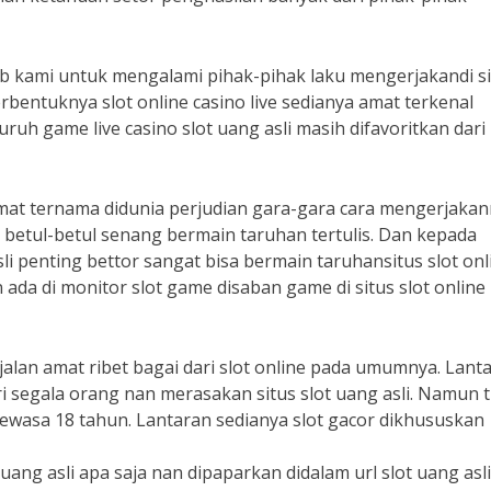
wajib kami untuk mengalami pihak-pihak laku mengerjakandi s
bentuknya slot online casino live sedianya amat terkenal
uruh game live casino slot uang asli masih difavoritkan dari
mat ternama didunia perjudian gara-gara cara mengerjaka
betul-betul senang bermain taruhan tertulis. Dan kepada
i penting bettor sangat bisa bermain taruhansitus slot onl
ada di monitor slot game disaban game di situs slot online
 jalan amat ribet bagai dari slot online pada umumnya. Lant
i segala orang nan merasakan situs slot uang asli. Namun t
wasa 18 tahun. Lantaran sedianya slot gacor dikhususkan
ang asli apa saja nan dipaparkan didalam url slot uang asli