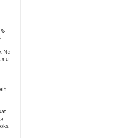
ang
u
o. No
Lalu
aih
uat
si
oks.