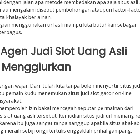
nal dengan jalan apa metode membedakan apa saja situs asli
 mau mengalami disebut pembohongan ataupun factor-fact
ta khalayak berlainan.
agian menggunakan url asli mampu kita butuhkan sebagai
 terbagus.
gen Judi Slot Uang Asli
g Menggiurkan
an wajar. Dari itulah kita tanpa boleh menyortir situs judi
itu pemain kudu menemukan situs judi slot gacor on-line
syarakat.
l memperoleh izin bakal mencegah seputar permainan dari
 slot uang asli tersebut. Kemudian situs judi url memang re
karena itu juga sangat tanpa sanggup apabila situs abal-ab
ng meraih sebiji ongji tertulis enggaklah prihal gampang.