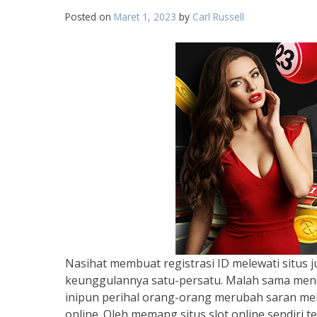
Posted on
Maret 1, 2023
by
Carl Russell
Nasihat membuat registrasi ID melewati situs ju
keunggulannya satu-persatu. Malah sama menem
inipun perihal orang-orang merubah saran mele
online. Oleh memang situs slot online sendiri 