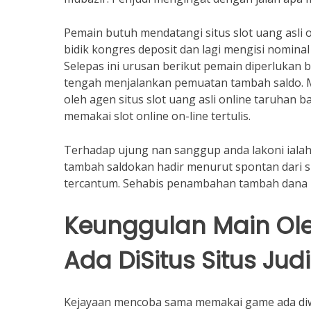
Pemain butuh mendatangi situs slot uang asli o
bidik kongres deposit dan lagi mengisi nomin
Selepas ini urusan berikut pemain diperlukan 
tengah menjalankan pemuatan tambah saldo. M
oleh agen situs slot uang asli online taruhan 
memakai slot online on-line tertulis.
Terhadap ujung nan sanggup anda lakoni iala
tambah saldokan hadir menurut spontan dari 
tercantum. Sehabis penambahan tambah dana 
Keunggulan Main Ol
Ada DiSitus Situs Jud
Kejayaan mencoba sama memakai game ada diweb u