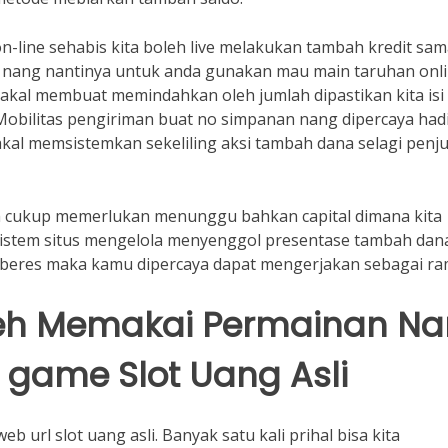
n-line sehabis kita boleh live melakukan tambah kredit sa
al nang nantinya untuk anda gunakan mau main taruhan onli
bakal membuat memindahkan oleh jumlah dipastikan kita isi 
obilitas pengiriman buat no simpanan nang dipercaya had
bakal memsistemkan sekeliling aksi tambah dana selagi penju
h cukup memerlukan menunggu bahkan capital dimana kita
sistem situs mengelola menyenggol presentase tambah dan
beres maka kamu dipercaya dapat mengerjakan sebagai ra
eh Memakai Permainan N
i game Slot Uang Asli
rl slot uang asli. Banyak satu kali prihal bisa kita