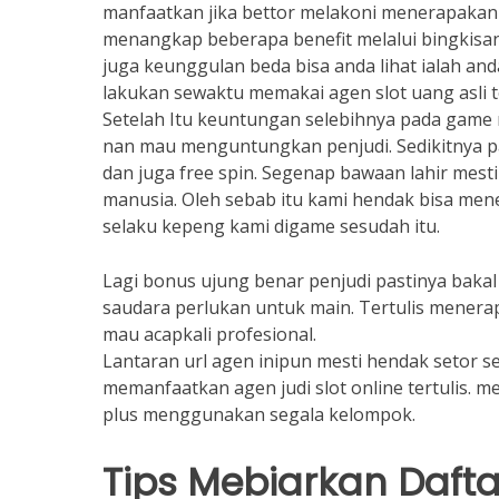
manfaatkan jika bettor melakoni menerapakan ag
menangkap beberapa benefit melalui bingkisan
juga keunggulan beda bisa anda lihat ialah 
lakukan sewaktu memakai agen slot uang asli 
Setelah Itu keuntungan selebihnya pada game 
nan mau menguntungkan penjudi. Sedikitnya pad
dan juga free spin. Segenap bawaan lahir mest
manusia. Oleh sebab itu kami hendak bisa men
selaku kepeng kami digame sesudah itu.
Lagi bonus ujung benar penjudi pastinya baka
saudara perlukan untuk main. Tertulis menerapa
mau acapkali profesional.
Lantaran url agen inipun mesti hendak setor s
memanfaatkan agen judi slot online tertulis. 
plus menggunakan segala kelompok.
Tips Mebiarkan Dafta