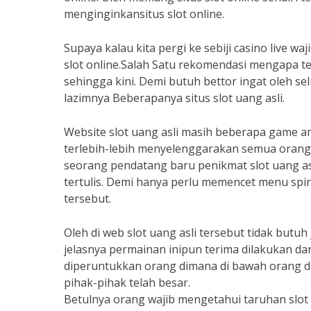
menginginkansitus slot online.
Supaya kalau kita pergi ke sebiji casino live 
slot online.Salah Satu rekomendasi mengapa ter
sehingga kini. Demi butuh bettor ingat oleh sel
lazimnya Beberapanya situs slot uang asli.
Website slot uang asli masih beberapa game a
terlebih-lebih menyelenggarakan semua orang 
seorang pendatang baru penikmat slot uang asl
tertulis. Demi hanya perlu memencet menu spin 
tersebut.
Oleh di web slot uang asli tersebut tidak butuh
jelasnya permainan inipun terima dilakukan dar
diperuntukkan orang dimana di bawah orang de
pihak-pihak telah besar.
Betulnya orang wajib mengetahui taruhan slot u