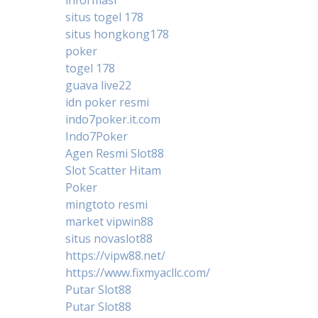
informasi
situs togel 178
situs hongkong178
poker
togel 178
guava live22
idn poker resmi
indo7poker.it.com
Indo7Poker
Agen Resmi Slot88
Slot Scatter Hitam
Poker
mingtoto resmi
market vipwin88
situs novaslot88
https://vipw88.net/
https://www.fixmyacllc.com/
Putar Slot88
Putar Slot88