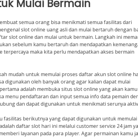
ntuk Mulai Bermain
buat semua orang bisa menikmati semua fasilitas dari
engenal slot online uang asli dan mulai bertaruh dengan b
daftar slot online dan mulai untuk bermain. Langkah ini mem
lakukan sebelum kamu bertaruh dan mendapatkan kemenang
ne terpercaya maka kita perlu mendapatkan akses bermain
ah mudah untuk memulai proses daftar akun slot online hari
sa digunakan oleh banyak orang agar kalian dapat mulai
ertama adalah membuka situs slot online yang akan kamu
uka menu pendaftaran dan input semua info data pemain de
rhubung dan dapat digunakan untuk menikmati serunya aktiv
tu fasilitas berikutnya yang dapat digunakan untuk memulai
adalah daftar slot hari ini melalui customer service 24 jam y
memberi layanan pada para player. Agar permainan kamu ja