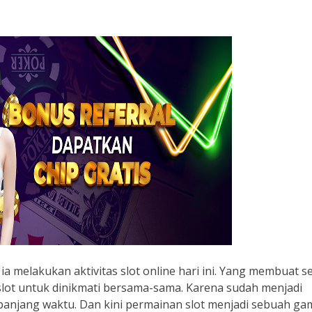
a melakukan aktivitas slot online hari ini. Yang membuat 
slot untuk dinikmati bersama-sama. Karena sudah menjadi
panjang waktu. Dan kini permainan slot menjadi sebuah ga