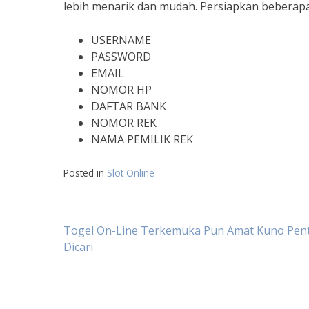
lebih menarik dan mudah. Persiapkan beberapa
USERNAME
PASSWORD
EMAIL
NOMOR HP
DAFTAR BANK
NOMOR REK
NAMA PEMILIK REK
Posted in
Slot Online
Navigasi
Togel On-Line Terkemuka Pun Amat Kuno Pen
Dicari
pos