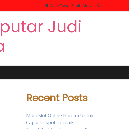
Cape Town, South Africa
eputar Judi
a
Recent Posts
Main Slot Online Hari Ini Untuk
Capai Jackpot Terbaik