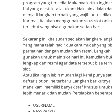
program yang tersedia. Makanya ketika ingin m
hal yang mesti kita lakukan tidak lain adalah 
menjadi langkah terbaik yang wajib untuk di
Karena kita akan menggunakan situs slot onli
tersebut yang bisa digunakan setiap hari.
Sekarang ini kita sudah sediakan langkah-langk
Yang mana telah hadir dua cara mudah yang bi
permainan dengan mudah dan resmi. Langkah p
gunakan untuk main slot hari ini. Kemudian b
lengkap dan resmi agar data tersebut bisa te
slot.
Atau jika ingin lebih mudah lagi Kami punya sa
daftar slot online terbaru. Langkah berikutnya 
mana kami memiliki banyak staf khusus untuk 
lebih menarik dan mudah. Persiapkan beberapa
USERNAME
PASSWORD