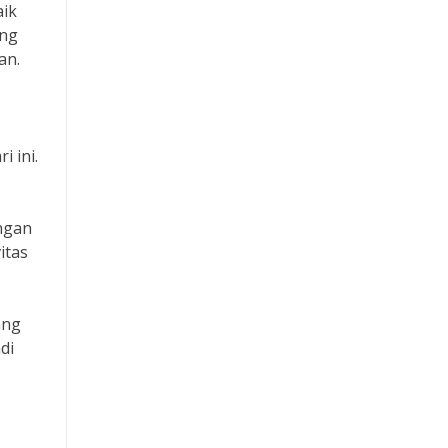
aik
ang
an.
 ini.
ngan
itas
ang
di