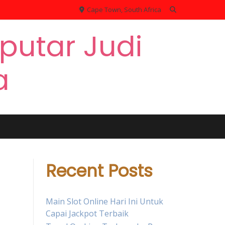
Cape Town, South Africa
eputar Judi
a
Recent Posts
Main Slot Online Hari Ini Untuk
Capai Jackpot Terbaik