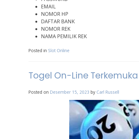
EMAIL
NOMOR HP
DAFTAR BANK
NOMOR REK
NAMA PEMILIK REK
Posted in
Slot Online
Togel On-Line Terkemuka
Posted on
Desember 15, 2023
by
Carl Russell