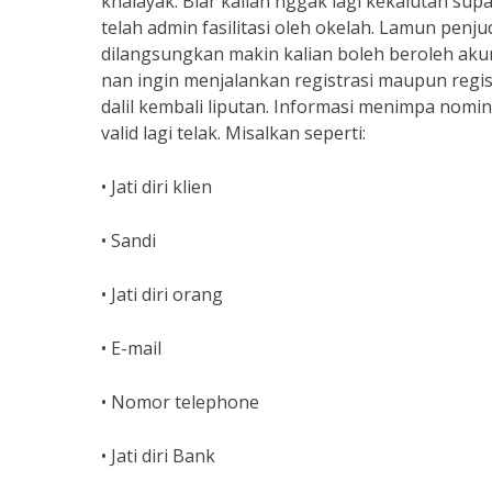
khalayak. Biar kalian nggak lagi kekalutan su
telah admin fasilitasi oleh okelah. Lamun pen
dilangsungkan makin kalian boleh beroleh akun
nan ingin menjalankan registrasi maupun regi
dalil kembali liputan. Informasi menimpa nom
valid lagi telak. Misalkan seperti:
• Jati diri klien
• Sandi
• Jati diri orang
• E-mail
• Nomor telephone
• Jati diri Bank