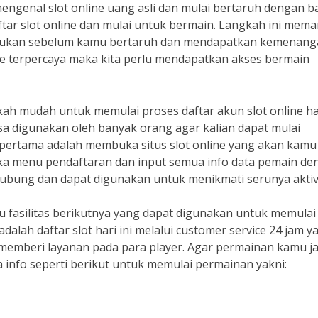
engenal slot online uang asli dan mulai bertaruh dengan b
daftar slot online dan mulai untuk bermain. Langkah ini mem
lakukan sebelum kamu bertaruh dan mendapatkan kemenang
ne terpercaya maka kita perlu mendapatkan akses bermain
ah mudah untuk memulai proses daftar akun slot online hari
sa digunakan oleh banyak orang agar kalian dapat mulai
ertama adalah membuka situs slot online yang akan kamu
uka menu pendaftaran dan input semua info data pemain de
rhubung dan dapat digunakan untuk menikmati serunya aktiv
tu fasilitas berikutnya yang dapat digunakan untuk memulai
adalah daftar slot hari ini melalui customer service 24 jam y
memberi layanan pada para player. Agar permainan kamu ja
 info seperti berikut untuk memulai permainan yakni: