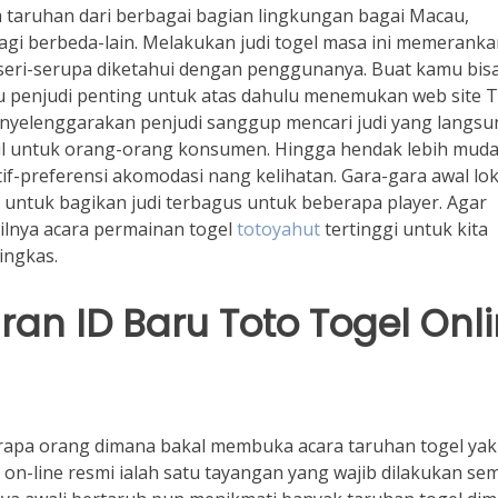
a taruhan dari berbagai bagian lingkungan bagai Macau,
agi berbeda-lain. Melakukan judi togel masa ini memerank
eri-serupa diketahui dengan penggunanya. Buat kamu bis
 itu penjudi penting untuk atas dahulu menemukan web site 
menyelenggarakan penjudi sanggup mencari judi yang langs
dil untuk orang-orang konsumen. Hingga hendak lebih mud
f-preferensi akomodasi nang kelihatan. Gara-gara awal lok
untuk bagikan judi terbagus untuk beberapa player. Agar
lnya acara permainan togel
totoyahut
tertinggi untuk kita
ingkas.
an ID Baru Toto Togel Onl
rapa orang dimana bakal membuka acara taruhan togel yak
l on-line resmi ialah satu tayangan yang wajib dilakukan se