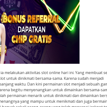
a melakukan aktivitas slot online hari ini. Yang membuat 
slot untuk dinikmati bersama-sama. Karena sudah menjadi
panjang waktu. Dan kini permainan slot menjadi sebuah ga
n karena begitu menyenangkan untuk dimainkan bersama-sa
umlah permainan menarik untuk dinikmati dan dimainkan be
pemenangnya yang mampu untuk menikmati dan juga bermain