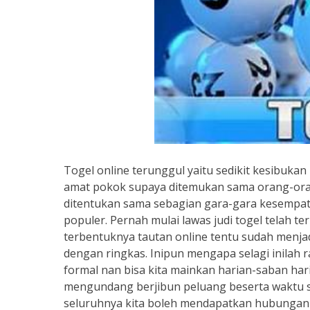
Togel online terunggul yaitu sedikit kesibuka
amat pokok supaya ditemukan sama orang-oran
ditentukan sama sebagian gara-gara kesempata
populer. Pernah mulai lawas judi togel telah 
terbentuknya tautan online tentu sudah menja
dengan ringkas. Inipun mengapa selagi inilah 
formal nan bisa kita mainkan harian-saban ha
mengundang berjibun peluang beserta waktu s
seluruhnya kita boleh mendapatkan hubungan 