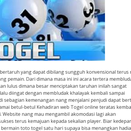
n bertaruh yang dapat dibilang sungguh konvensional terus
g pemain. Dari dimana masa ini ini acara tertera memblud
n lulus dimana besar menciptakan taruhan inilah sangat
terlalu diingat dengan membludak khalayak kembali sampai
di sebagian kemenangan nang menjalani penjudi dapat ber
ramai betul-betul Kehadiran web Togel online teratas kemba
ri. Website nang mau mengambil akomodasi lagi akan
ukses terus kemajuan kepada sekalian player. Biar kedepa
bermain toto togel satu hari supaya bisa menangkan hadi