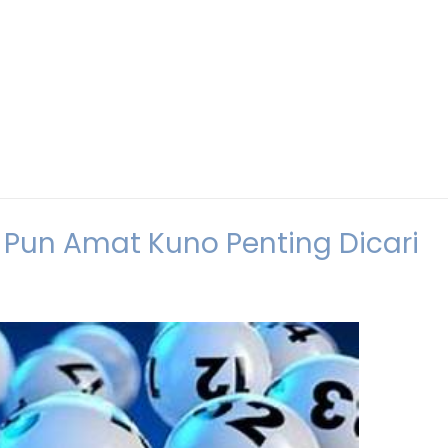
 Pun Amat Kuno Penting Dicari